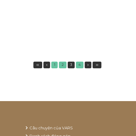
Bằng thông điệp gửi tới cộng đồng “Góp
Một Cây Để Có Rừng”, tính tới ngày 20-11-
2022, VARS đã nhận được 1.924 lượt đóng
góp từ 1.905 cá nhân...
Xem thêm
1
2
3
4
Câu chuyện của VARS