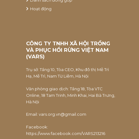
Danh sách đóng góp
Hoạt động
CÔNG TY TNHH XÃ HỘI TRỒNG
VÀ PHỤC HỒI RỪNG VIỆT NAM
(VARS)
Trụ sở: Tầng 10, Tòa CEO, Khu đô thị Mễ Trì
Hạ, Mễ Trì, Nam Từ Liêm, Hà Nội
Văn phòng giao dịch: Tầng 18, Tòa VTC
Online, 18 Tam Trinh, Minh Khai, Hai Bà Trưng,
Hà Nội
Email:
vars.org.vn@gmail.com
Facebook:
https://www.facebook.com/VARS213216