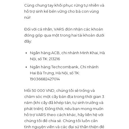
Cùng chung tay khôi phục rừng tự nhiên và
hỗ trợ sinh kế bền vững cho bà con vùng
núi!
Đối với cá nhân, VARS đón nhận các khoản
đóng góp qua một trong hai tài khoản dưới
đây:
Ngân hàng ACB, chi nhánh Minh Khai, Hà
Nội, số TK: 213216
Ngân hàng Techcombank, Chi nhánh
Hai Bà Trưng, Hà Nội, số TK:
19036682427014
Mỗi 50 000 VND, chúng tôi sẽ trồng và
chăm sóc một cây bản địa trong thời gian 3
năm (khi cây đã khép tán, tự sinh trưởng và
phát triển). Đồng thời, nếu bạn mong muốn
hỗ trợ VARS theo cách khác, hãy liên hệ với
chúng tôi để chia sẻ. Chúng tôi luôn cần
tình nguyện viên và các đại sứ thân thiện để