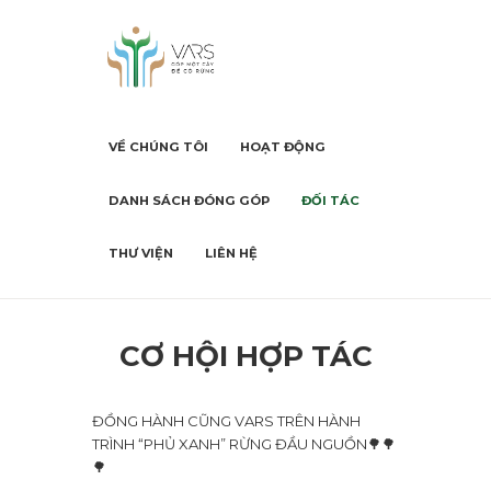
VỀ CHÚNG TÔI
HOẠT ĐỘNG
DANH SÁCH ĐÓNG GÓP
ĐỐI TÁC
THƯ VIỆN
LIÊN HỆ
CƠ HỘI HỢP TÁC
ĐỒNG HÀNH CŨNG VARS TRÊN HÀNH
TRÌNH “PHỦ XANH” RỪNG ĐẦU NGUỒN🌳🌳
🌳