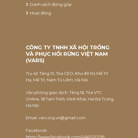
Danh sách đóng góp
Hoạt động
CÔNG TY TNHH XÃ HỘI TRỒNG
VÀ PHỤC HỒI RỪNG VIỆT NAM
(VARS)
Trụ sở: Tầng 10, Tòa CEO, Khu đô thị Mễ Trì
Hạ, Mễ Trì, Nam Từ Liêm, Hà Nội
Văn phòng giao dịch: Tầng 18, Tòa VTC
Online, 18 Tam Trinh, Minh Khai, Hai Bà Trưng,
Hà Nội
Email:
vars.org.vn@gmail.com
Facebook:
https://www.facebook.com/VARS213216