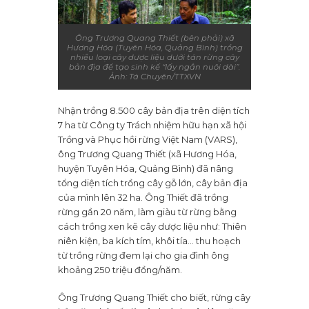
Ông Trương Quang Thiết (bên phải) xã
Hương Hóa (Tuyên Hóa, Quảng Bình) trồng
nhiều loại cây dược liệu dưới tán rừng cây
bản địa để tạo sinh kế “lấy ngắn nuôi dài”.
Ảnh: Tá Chuyên/TTXVN
Nhận trồng 8.500 cây bản địa trên diện tích
7 ha từ Công ty Trách nhiệm hữu hạn xã hội
Trồng và Phục hồi rừng Việt Nam (VARS),
ông Trương Quang Thiết (xã Hương Hóa,
huyện Tuyên Hóa, Quảng Bình) đã nâng
tổng diện tích trồng cây gỗ lớn, cây bản địa
của mình lên 32 ha. Ông Thiết đã trồng
rừng gần 20 năm, làm giàu từ rừng bằng
cách trồng xen kẽ cây dược liệu như: Thiên
niên kiện, ba kích tím, khôi tía… thu hoạch
từ trồng rừng đem lại cho gia đình ông
khoảng 250 triệu đồng/năm.
Ông Trương Quang Thiết cho biết, rừng cây