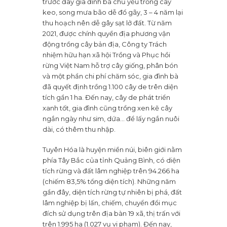
trước đây gia đình bà chủ yếu trồng cây
keo, song mưa bão dễ đổ gãy, 3 – 4 năm lại
thu hoạch nên dễ gây sạt lở đất. Từ năm
2021, được chính quyền địa phương vận
động trồng cây bản địa, Công ty Trách
nhiệm hữu hạn xã hội Trồng và Phục hồi
rừng Việt Nam hỗ trợ cây giống, phân bón
và một phần chi phí chăm sóc, gia đình bà
đã quyết định trồng 1.100 cây de trên diện
tích gần 1 ha. Đến nay, cây de phát triển
xanh tốt, gia đình cũng trồng xen kẽ cây
ngắn ngày như sim, dứa… để lấy ngắn nuôi
dài, có thêm thu nhập.
Tuyên Hóa là huyện miền núi, biên giới nằm
phía Tây Bắc của tỉnh Quảng Bình, có diện
tích rừng và đất lâm nghiệp trên 94.266 ha
(chiếm 83,5% tổng diện tích). Những năm
gần đây, diện tích rừng tự nhiên bị phá, đất
lâm nghiệp bị lấn, chiếm, chuyển đổi mục
đích sử dụng trên địa bàn 19 xã, thị trấn với
trên 1.995 ha (1.027 vụ vi phạm). Đến nay,