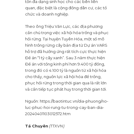
tồn đa dạng sinh học cho các bên liên
quan, đặc biệt là cộng đồng dân cư, các tổ
chức và doanh nghiệp.
Theo ông Triệu Văn Lực, các địa phương
cần chú trọng việc xã hội hóa trồng và phục
hồi rừng. Tại huyện Tuyên Hóa, một số mô
hình trồng rừng cây bản địa từ Dự án VARS
hỗ trợ đã hưởng ứng rất tích cực thực hiện
Đề án “1 tỷ cây xanh”. Sau 3 năm thực hiện
Đề án với tổng kinh phí hơn 9.400 tỷ đồng,
trong đó có 4.100 tỷ là nguồn từ xã hội hóa
cho thấy, nguồn lực xã hội hóa để trồng,
phục hồi rừng trong thời gian qua là rất lớn
và cần tiếp tục phát huy trong thời gian tới.
Nguồn: https://baotintuc.vn/dia-phuong/no-
luc-phuc-hoi-rung-tu-trong-cay-ban-dia-
20240401103012572.htm
Tá Chuyên
(TTXVN)