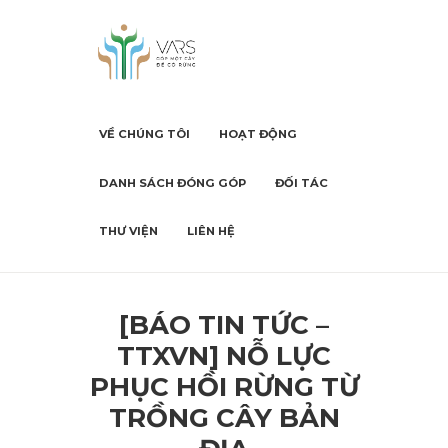
VỀ CHÚNG TÔI
HOẠT ĐỘNG
DANH SÁCH ĐÓNG GÓP
ĐỐI TÁC
THƯ VIỆN
LIÊN HỆ
[BÁO TIN TỨC –
TTXVN] NỖ LỰC
PHỤC HỒI RỪNG TỪ
TRỒNG CÂY BẢN