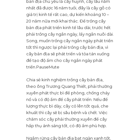
bản địa chủ yếu là cây huỷnh, cây lâu năm
nhất đã được 16 năm tuổi, đây là cây gỗ có
giá trị kinh tế rất cao, dự kiến khoảng 10 –
20 năm nữa mới khai thác. Để trồng cây
bản địa phát triển kinh tế lâu dài, trước hết
phải trồng cây ngắn ngày, lấy ngắn nuôi dài.
Song, muốn trồng cây ngắn ngày phát triển
tốt thì ngược lại phải trồng cây bản địa, vì
cây bản địa sẽ phát triển và tỏa tán xuống
để tạo độ ẩm cho cây ngắn ngày phát
triển.PauseMute
Chia sẻ kinh nghiệm trồng cây bản địa,
theo ông Trương Quang Thiết, phải thường
xuyên phát thực bì để phòng, chống cháy
nổ và có độ ẩm để cây phát triển. Nếu để
lượng thực bì dày, cây cỏ lên tốt quá, che
khuất thì cây sẽ bị sâu bệnh và chết. Việc
chăm sóc cây phải thường xuyên để cây
hấp thụ ánh sáng tốt, có độ ẩm phù hợp.
Ngắm rừng cây bản địa bạt ngàn xanh tốt,