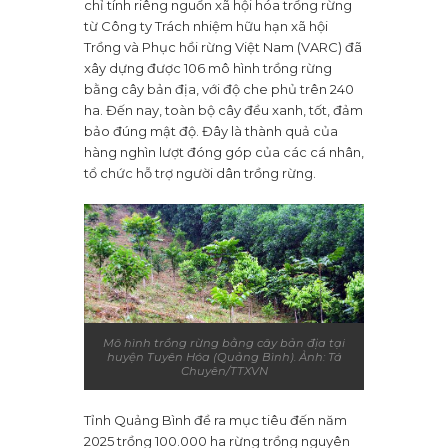
chỉ tính riêng nguồn xã hội hóa trồng rừng
từ Công ty Trách nhiệm hữu hạn xã hội
Trồng và Phục hồi rừng Việt Nam (VARC) đã
xây dựng được 106 mô hình trồng rừng
bằng cây bản địa, với độ che phủ trên 240
ha. Đến nay, toàn bộ cây đều xanh, tốt, đảm
bảo đúng mật độ. Đây là thành quả của
hàng nghìn lượt đóng góp của các cá nhân,
tổ chức hỗ trợ người dân trồng rừng.
Mô hình trồng rừng bằng cây bản địa tại
huyện Tuyên Hóa (Quảng Bình). Ảnh: Tá
Chuyên/TTXVN
Tỉnh Quảng Bình đề ra mục tiêu đến năm
2025 trồng 100.000 ha rừng trồng nguyên