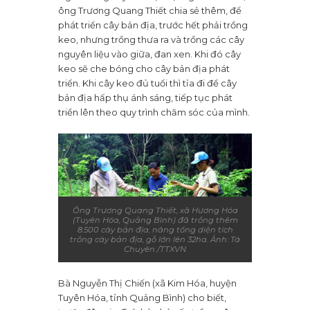
ông Trương Quang Thiết chia sẻ thêm, để
phát triển cây bản địa, trước hết phải trồng
keo, nhưng trồng thưa ra và trồng các cây
nguyên liệu vào giữa, đan xen. Khi đó cây
keo sẽ che bóng cho cây bản địa phát
triển. Khi cây keo đủ tuổi thì tỉa đi để cây
bản địa hấp thụ ánh sáng, tiếp tục phát
triển lên theo quy trình chăm sóc của mình.
Ông Trương Quang Thiết, xã Hương Hóa
(Tuyên Hóa, Quảng Bình) đã trồng thêm
8.500 cây bản địa, nâng tổng diện tích
trồng cây bản địa, gỗ lớn lên 32ha. Ảnh: Tá
Chuyên /TTXVN
Bà Nguyễn Thị Chiến (xã Kim Hóa, huyện
Tuyên Hóa, tỉnh Quảng Bình) cho biết,