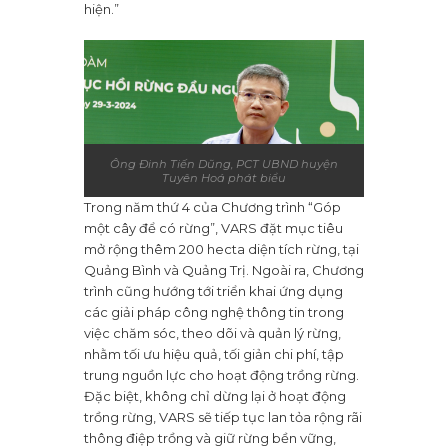
hiện.”
Ông Đinh Tiến Dũng, PCT UBND huyện
Tuyên Hoá phát biểu
Trong năm thứ 4 của Chương trình “Góp
một cây để có rừng”, VARS đặt mục tiêu
mở rộng thêm 200 hecta diện tích rừng, tại
Quảng Bình và Quảng Trị. Ngoài ra, Chương
trình cũng hướng tới triển khai ứng dụng
các giải pháp công nghệ thông tin trong
việc chăm sóc, theo dõi và quản lý rừng,
nhằm tối ưu hiệu quả, tối giản chi phí, tập
trung nguồn lực cho hoạt động trồng rừng.
Đặc biệt, không chỉ dừng lại ở hoạt động
trồng rừng, VARS sẽ tiếp tục lan tỏa rộng rãi
thông điệp trồng và giữ rừng bền vững,