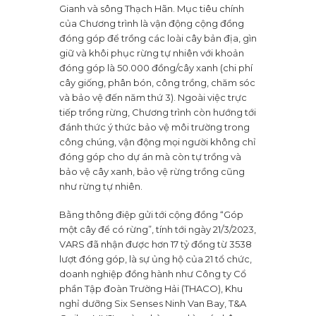
Gianh và sông Thạch Hãn. Mục tiêu chính
của Chương trình là vận động cộng đồng
đóng góp để trồng các loài cây bản địa, gìn
giữ và khôi phục rừng tự nhiên với khoản
đóng góp là 50.000 đồng/cây xanh (chi phí
cây giống, phân bón, công trồng, chăm sóc
và bảo vệ đến năm thứ 3). Ngoài việc trực
tiếp trồng rừng, Chương trình còn hướng tới
đánh thức ý thức bảo vệ môi trường trong
công chúng, vận động mọi người không chỉ
đóng góp cho dự án mà còn tự trồng và
bảo vệ cây xanh, bảo vệ rừng trồng cũng
như rừng tự nhiên.
Bằng thông điệp gửi tới cộng đồng “Góp
một cây để có rừng”, tính tới ngày 21/3/2023,
VARS đã nhận được hơn 17 tỷ đồng từ 3538
lượt đóng góp, là sự ủng hộ của 21 tổ chức,
doanh nghiệp đồng hành như Công ty Cổ
phần Tập đoàn Trường Hải (THACO), Khu
nghỉ dưỡng Six Senses Ninh Van Bay, T&A