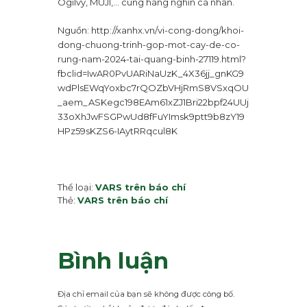
Ogilvy, MUJI,… cùng hàng nghìn cá nhân.
Nguồn: http://xanhx.vn/vi-cong-dong/khoi-
dong-chuong-trinh-gop-mot-cay-de-co-
rung-nam-2024-tai-quang-binh-27119.html?
fbclid=IwAR0PvUARiNaUzK_4X36jj_gnKG9
wdPlsEWqYoxbc7rQOZbVHjRmS8VSxqOU
_aem_ASKegc198EAm61xZJ1Bri22bpf24UUj
33oXhJwFSGPwUd8fFuYImsk9ptt9b8zY19
HPz59sKZS6-IAytRRqcul8K
Thể loại:
VARS trên báo chí
Thẻ:
VARS trên báo chí
Bình luận
Địa chỉ email của bạn sẽ không được công bố.