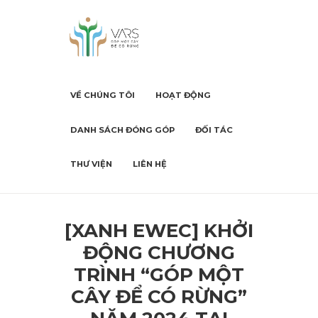
VỀ CHÚNG TÔI
HOẠT ĐỘNG
DANH SÁCH ĐÓNG GÓP
ĐỐI TÁC
THƯ VIỆN
LIÊN HỆ
[XANH EWEC] KHỞI
ĐỘNG CHƯƠNG
TRÌNH “GÓP MỘT
CÂY ĐỂ CÓ RỪNG”